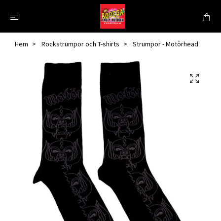
Hem
Rockstrumpor och T-shirts
Strumpor - Motörhead