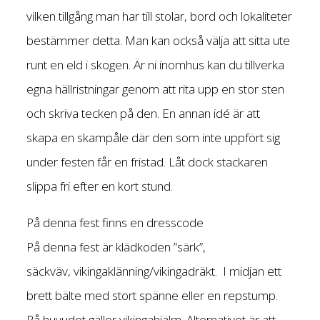
vilken tillgång man har till stolar, bord och lokaliteter
bestämmer detta. Man kan också välja att sitta ute
runt en eld i skogen. Är ni inomhus kan du tillverka
egna hällristningar genom att rita upp en stor sten
och skriva tecken på den. En annan idé är att
skapa en skampåle där den som inte uppfört sig
under festen får en fristad. Låt dock stackaren
slippa fri efter en kort stund.
På denna fest finns en dresscode
På denna fest är klädkoden ”särk”,
säckväv, vikingaklänning/vikingadräkt. I midjan ett
brett bälte med stort spänne eller en repstump.
På huvudet gäller vikingahjälm. Alternativet är att