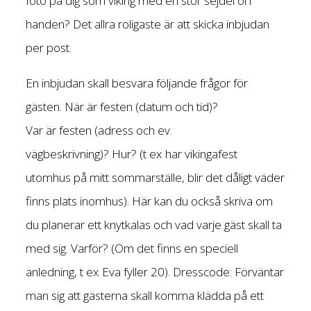
foto på dig som viking med en stor sejdel öl i
handen? Det allra roligaste är att skicka inbjudan
per post.
En inbjudan skall besvara följande frågor för
gästen. När är festen (datum och tid)?
Var är festen (adress och ev.
vägbeskrivning)? Hur? (t ex har vikingafest
utomhus på mitt sommarställe, blir det dåligt väder
finns plats inomhus). Här kan du också skriva om
du planerar ett knytkalas och vad varje gäst skall ta
med sig. Varför? (Om det finns en speciell
anledning, t ex Eva fyller 20). Dresscode: Förväntar
man sig att gästerna skall komma klädda på ett