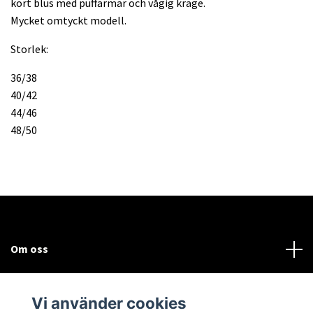
kort blus med puffärmar och vågig krage.
Mycket omtyckt modell.
Storlek:
36/38
40/42
44/46
48/50
Om oss
Kundtjänst
Vi använder cookies