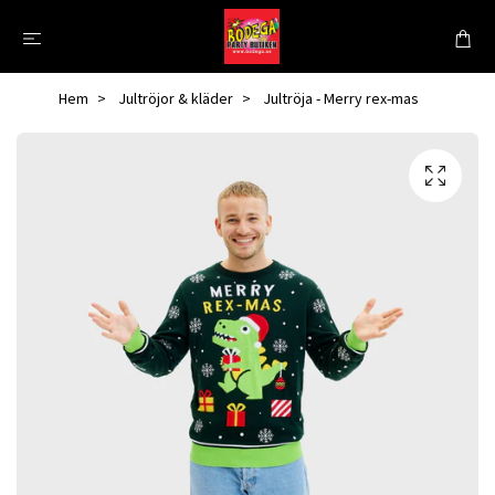
Hem
Jultröjor & kläder
Jultröja - Merry rex-mas