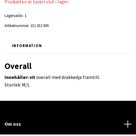
Produkten är tyvärr slut i lager.
Lagersaldo:
1
Artikelnummer:
211 032 009
INFORMATION
Overall
Innehåller: vit
overall med drakkedja framtill.
Storlek: M/L
Om oss