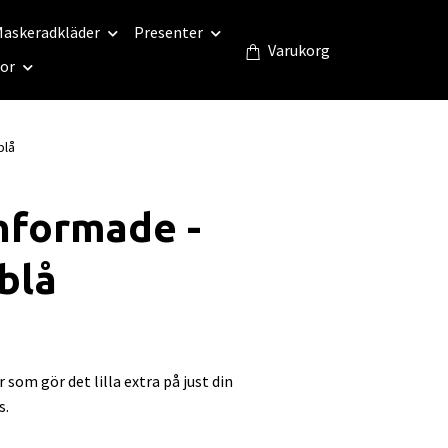
askeradkläder
Presenter
Varukorg
eor
blå
nformade -
blå
 som gör det lilla extra på just din
s.