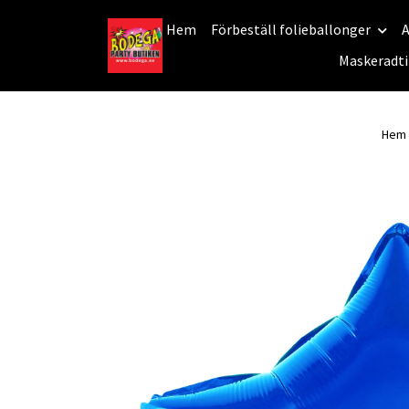
Hem
Förbeställ folieballonger
A
Maskeradti
Hem