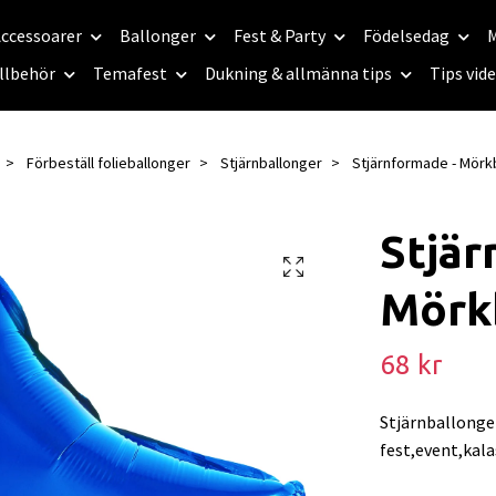
ccessoarer
Ballonger
Fest & Party
Födelsedag
M
llbehör
Temafest
Dukning & allmänna tips
Tips vid
Förbeställ folieballonger
Stjärnballonger
Stjärnformade - Mörk
Stjär
Mörk
68 kr
Stjärnballonger
fest,event,kala