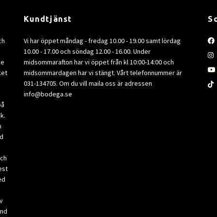
Kundtjänst
S
ch
Vi har öppet måndag - fredag 10.00 - 19.00 samt lördag
10.00 - 17.00 och söndag 12.00 - 16.00. Under
de
midsommarafton har vi öppet från kl 10:00-14:00 och
ket
midsommardagen har vi stängt. Vårt telefonnummer är
031-134705. Om du vill maila oss är adressen
info@bodega.se
på
k.
m
ad
och
est
ed
v
and