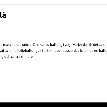
lå
 matchande snöre. Önskar du ballongtyngd väljer du till detta sep
l sätta dina folieballonger i ett knippe, passar det bra med en bal
ng och ca tre mindre.