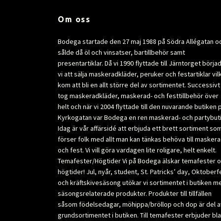
Om oss
Bodega startade den 27 maj 1988 på Södra Allégatan o
sålde då öl och vinsatser, bartillbehör samt
presentartiklar. Då vi 1990 flyttade till Järntorget börja
vi att sälja maskeradkläder, peruker och festartiklar vil
kom att bli en allt större del av sortimentet. Successivt
tog maskeradkläder, maskerad- och festtillbehör över
helt och när vi 2004 flyttade till den nuvarande butiken 
Kyrkogatan var Bodega en ren maskerad- och partybuti
Idag är vår affärsidé att erbjuda ett brett sortiment so
förser folk med allt man kan tänkas behöva till masker
och fest. Vi vill göra vardagen lite roligare, helt enkelt.
Temafester/Högtider Vi på Bodega älskar temafester 
högtider! Jul, nyår, student, St. Patricks’ day, Oktoberf
och kräftskivesäsong utökar vi sortimentet i butiken m
säsongsrelaterade produkter. Produkter till tillfällen
såsom födelsedagar, möhippa/bröllop och dop är del a
grundsortimentet i butiken. Till temafester erbjuder bl