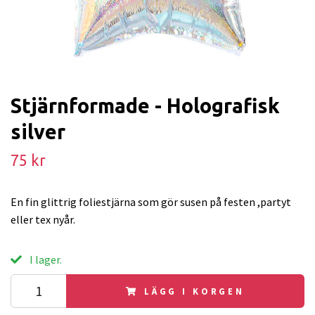
Stjärnformade - Holografisk
silver
75 kr
En fin glittrig foliestjärna som gör susen på festen ,partyt
eller tex nyår.
I lager.
LÄGG I KORGEN