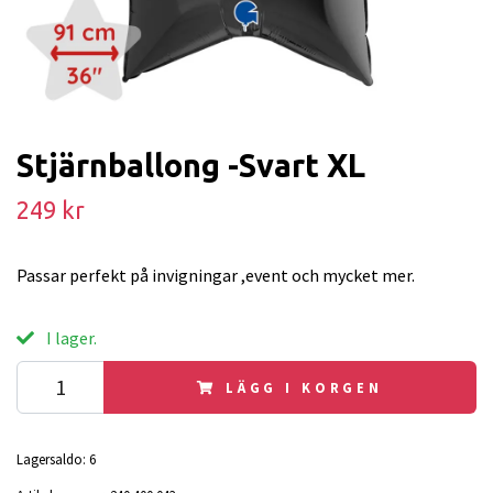
Stjärnballong -Svart XL
249 kr
Passar perfekt på invigningar ,event och mycket mer.
I lager.
LÄGG I KORGEN
Lagersaldo:
6