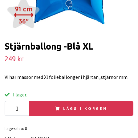
Stjärnballong -Blå XL
249 kr
Vi har massor med Xl folieballonger i hjärtan ,stjärnor mm.
I lager.
LÄGG I KORGEN
Lagersaldo:
8