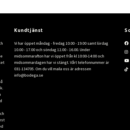
Kundtjänst
S
ch
Vi har öppet måndag - fredag 10.00 - 19.00 samt lördag
10.00 - 17.00 och söndag 12.00 - 16.00. Under
de
midsommarafton har vi öppet från kl 10:00-14:00 och
ket
midsommardagen har vi stängt. Vårt telefonnummer är
031-134705. Om du vill maila oss är adressen
info@bodega.se
på
k.
m
ad
och
est
ed