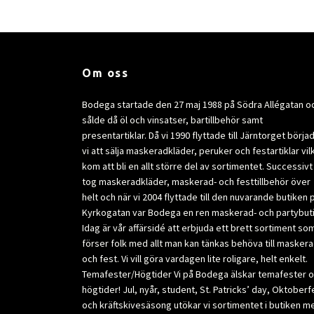
Om oss
Bodega startade den 27 maj 1988 på Södra Allégatan o
sålde då öl och vinsatser, bartillbehör samt
presentartiklar. Då vi 1990 flyttade till Järntorget börja
vi att sälja maskeradkläder, peruker och festartiklar vil
kom att bli en allt större del av sortimentet. Successivt
tog maskeradkläder, maskerad- och festtillbehör över
helt och när vi 2004 flyttade till den nuvarande butiken 
Kyrkogatan var Bodega en ren maskerad- och partybuti
Idag är vår affärsidé att erbjuda ett brett sortiment so
förser folk med allt man kan tänkas behöva till masker
och fest. Vi vill göra vardagen lite roligare, helt enkelt.
Temafester/Högtider Vi på Bodega älskar temafester 
högtider! Jul, nyår, student, St. Patricks’ day, Oktoberf
och kräftskivesäsong utökar vi sortimentet i butiken m