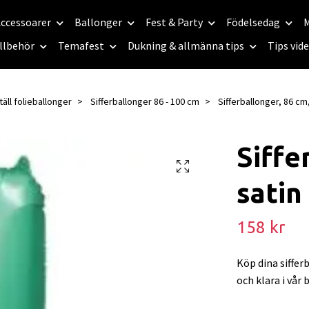
ccessoarer
Ballonger
Fest & Party
Födelsedag
M
llbehör
Temafest
Dukning & allmänna tips
Tips vid
äll folieballonger
Sifferballonger 86 - 100 cm
Sifferballonger, 86 cm,
Siffe
satin
158 kr
Köp dina siffe
och klara i vår 