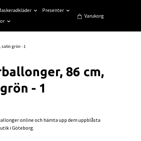
askeradkläder
Presenter
Varukorg
eor
 satin grön - 1
rballonger, 86 cm,
 grön - 1
rballonger online och hämta upp dem uppblåsta
butik i Göteborg.