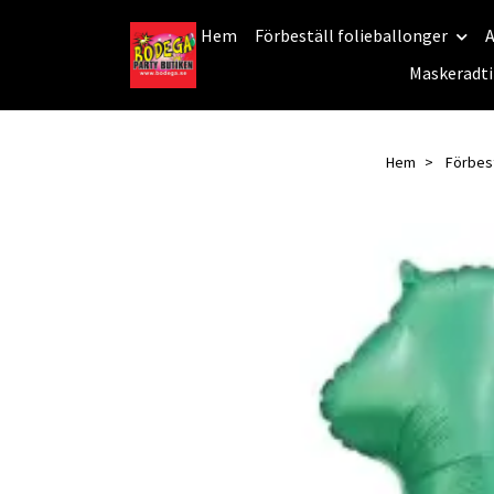
Hem
Förbeställ folieballonger
A
Maskeradti
Hem
Förbest