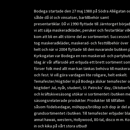
Bodega startade den 27 maj 1988 på Södra Allégatan o
sålde då öl och vinsatser, bartillbehör samt
presentartiklar. Då vi 1990 flyttade till Järntorget börja
vi att sälja maskeradkläder, peruker och festartiklar vil
kom att bli en allt större del av sortimentet. Successivt
tog maskeradkläder, maskerad- och festtillbehör över
helt och när vi 2004 flyttade till den nuvarande butiken 
Kyrkogatan var Bodega en ren maskerad- och partybuti
Idag är vår affärsidé att erbjuda ett brett sortiment so
förser folk med allt man kan tänkas behöva till masker
och fest. Vi vill göra vardagen lite roligare, helt enkelt.
Temafester/Högtider Vi på Bodega älskar temafester 
högtider! Jul, nyår, student, St. Patricks’ day, Oktoberf
och kräftskivesäsong utökar vi sortimentet i butiken m
säsongsrelaterade produkter. Produkter till tillfällen
såsom födelsedagar, möhippa/bröllop och dop är del a
grundsortimentet i butiken. Till temafester erbjuder bl
annat hawaii, western, Hollywood, 80-tal, disco m m. K
in och kika på vårt stora utbud!