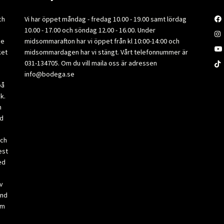
ch
Vi har öppet måndag - fredag 10.00 - 19.00 samt lördag
10.00 - 17.00 och söndag 12.00 - 16.00. Under
de
midsommarafton har vi öppet från kl 10:00-14:00 och
ket
midsommardagen har vi stängt. Vårt telefonnummer är
031-134705. Om du vill maila oss är adressen
info@bodega.se
på
k.
m
ad
och
est
ed
v
and
om