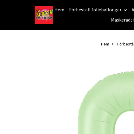
Hem
Förbeställ folieballonger
A
Maskeradti
Hem
Förbestäl