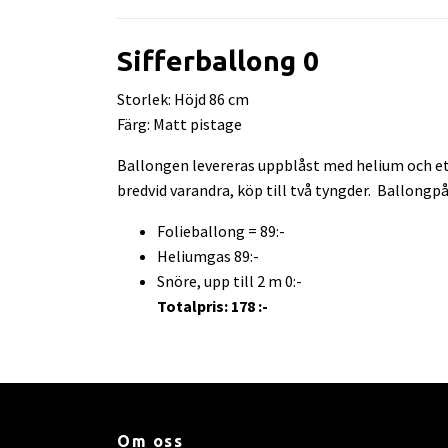
Sifferballong 0
Storlek: Höjd 86 cm
Färg: Matt pistage
Ballongen levereras uppblåst med helium och ett
bredvid varandra, köp till två tyngder. Ballongpå
Folieballong = 89:-
Heliumgas 89:-
Snöre, upp till 2 m 0:-
Totalpris: 178 :-
Om oss