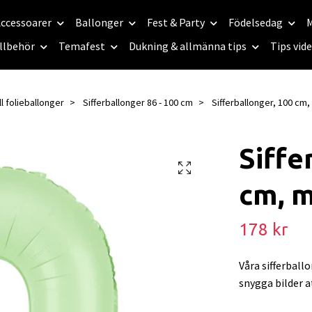
ccessoarer
Ballonger
Fest & Party
Födelsedag
M
llbehör
Temafest
Dukning & allmänna tips
Tips vid
l folieballonger
Sifferballonger 86 - 100 cm
Sifferballonger, 100 cm, 
Siffe
cm, m
178 kr
Våra sifferball
snygga bilder a