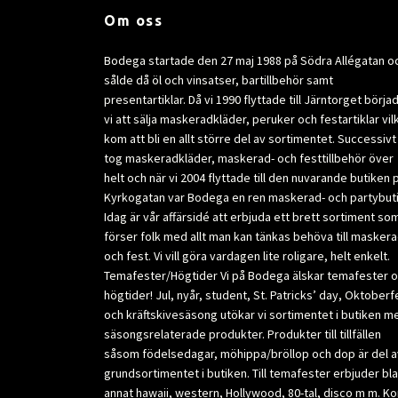
Om oss
Bodega startade den 27 maj 1988 på Södra Allégatan o
sålde då öl och vinsatser, bartillbehör samt
presentartiklar. Då vi 1990 flyttade till Järntorget börja
vi att sälja maskeradkläder, peruker och festartiklar vil
kom att bli en allt större del av sortimentet. Successivt
tog maskeradkläder, maskerad- och festtillbehör över
helt och när vi 2004 flyttade till den nuvarande butiken 
Kyrkogatan var Bodega en ren maskerad- och partybuti
Idag är vår affärsidé att erbjuda ett brett sortiment so
förser folk med allt man kan tänkas behöva till masker
och fest. Vi vill göra vardagen lite roligare, helt enkelt.
Temafester/Högtider Vi på Bodega älskar temafester 
högtider! Jul, nyår, student, St. Patricks’ day, Oktoberf
och kräftskivesäsong utökar vi sortimentet i butiken m
säsongsrelaterade produkter. Produkter till tillfällen
såsom födelsedagar, möhippa/bröllop och dop är del a
grundsortimentet i butiken. Till temafester erbjuder bl
annat hawaii, western, Hollywood, 80-tal, disco m m. K