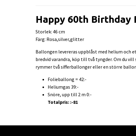
Happy 60th Birthday 
Storlek: 46 cm
Färg: Rosa,silver,glitter
Ballongen levereras uppblåst med helium och ett
bredvid varandra, köp till två tyngder. Om du vil
rymmer två sifferballonger eller en större ballo
Folieballong = 42:-
Heliumgas 39:-
Snöre, upp till 2 m 0:-
Totalpris: :-81