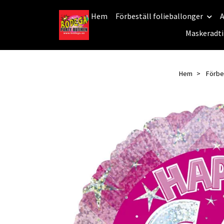
Hem
Förbeställ folieballonger
A
Maskeradti
Hem
Förbes