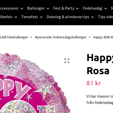
ccessoarer
Ballonger
Fest & Party
Födelsedag
M
llbehör
Temafest
Dukning & allmänna tips
Tips vid
täll folieballonger
Numrerade födelsedagsballonger
Happy 60th B
Happy
Rosa
81 kr
Vi har massor m
från födelsedag 