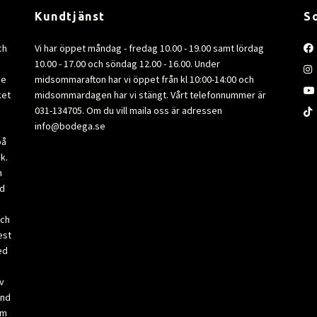
Kundtjänst
S
ch
Vi har öppet måndag - fredag 10.00 - 19.00 samt lördag
10.00 - 17.00 och söndag 12.00 - 16.00. Under
de
midsommarafton har vi öppet från kl 10:00-14:00 och
ket
midsommardagen har vi stängt. Vårt telefonnummer är
031-134705. Om du vill maila oss är adressen
info@bodega.se
på
k.
m
ad
och
est
ed
v
and
om