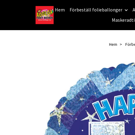
Hem
Förbeställ folieballonger
A
Maskeradti
Hem
Förbe