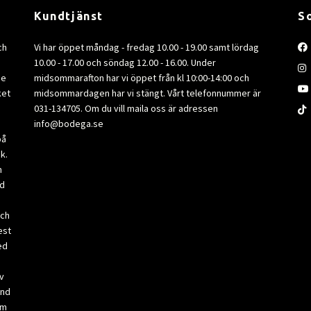
Kundtjänst
S
ch
Vi har öppet måndag - fredag 10.00 - 19.00 samt lördag
10.00 - 17.00 och söndag 12.00 - 16.00. Under
de
midsommarafton har vi öppet från kl 10:00-14:00 och
ket
midsommardagen har vi stängt. Vårt telefonnummer är
031-134705. Om du vill maila oss är adressen
info@bodega.se
på
k.
m
ad
och
est
ed
v
and
om