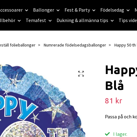
ccessoarer
Ballonger
Fest & Party
Födelsedag
M
llbehör
Temafest
Dukning & allmänna tips
Tips vid
ställ folieballonger
Numrerade födelsedagsballonger
Happy 50 th 
Happy
Blå
81 kr
Passa på och kol
I lager.