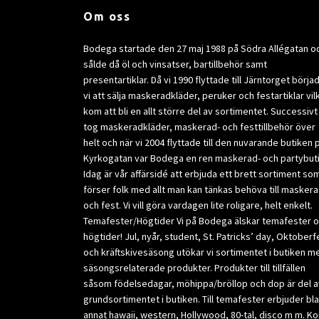
Om oss
Bodega startade den 27 maj 1988 på Södra Allégatan o
sålde då öl och vinsatser, bartillbehör samt
presentartiklar. Då vi 1990 flyttade till Järntorget börja
vi att sälja maskeradkläder, peruker och festartiklar vil
kom att bli en allt större del av sortimentet. Successivt
tog maskeradkläder, maskerad- och festtillbehör över
helt och när vi 2004 flyttade till den nuvarande butiken 
Kyrkogatan var Bodega en ren maskerad- och partybuti
Idag är vår affärsidé att erbjuda ett brett sortiment so
förser folk med allt man kan tänkas behöva till masker
och fest. Vi vill göra vardagen lite roligare, helt enkelt.
Temafester/Högtider Vi på Bodega älskar temafester 
högtider! Jul, nyår, student, St. Patricks’ day, Oktoberf
och kräftskivesäsong utökar vi sortimentet i butiken m
säsongsrelaterade produkter. Produkter till tillfällen
såsom födelsedagar, möhippa/bröllop och dop är del a
grundsortimentet i butiken. Till temafester erbjuder bl
annat hawaii, western, Hollywood, 80-tal, disco m m. K