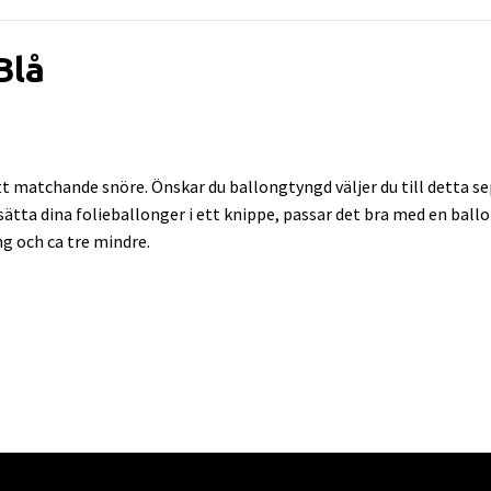
Blå
 matchande snöre. Önskar du ballongtyngd väljer du till detta sep
l sätta dina folieballonger i ett knippe, passar det bra med en bal
ng och ca tre mindre.