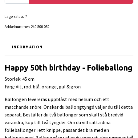
Lagersaldo:
7
Artikelnummer:
240 500 082
INFORMATION
Happy 50th birthday - Folieballong
Storlek: 45 cm
Färg: Vit, röd. blå, orange, gul & grön
Ballongen levereras uppblåst med helium och ett
matchande snöre. Önskar du ballongtyngd väljer du till detta
separat. Beställer du två ballonger som skall stå bredvid
varandra, köp till två tyngder. Om du vill sätta dina
folieballonger i ett knippe, passar det bra med en
ballongtyngd. Ballongpåse väljer du separat, den rymmer två