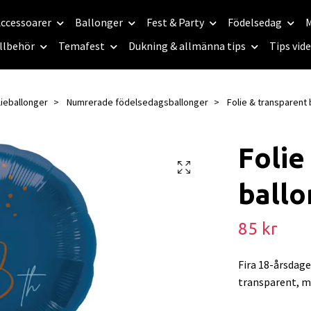
ccessoarer
Ballonger
Fest & Party
Födelsedag
M
llbehör
Temafest
Dukning & allmänna tips
Tips vid
lieballonger
Numrerade födelsedagsballonger
Folie & transparent 
Folie
ballo
85 kr
Fira 18-årsdag
transparent, me