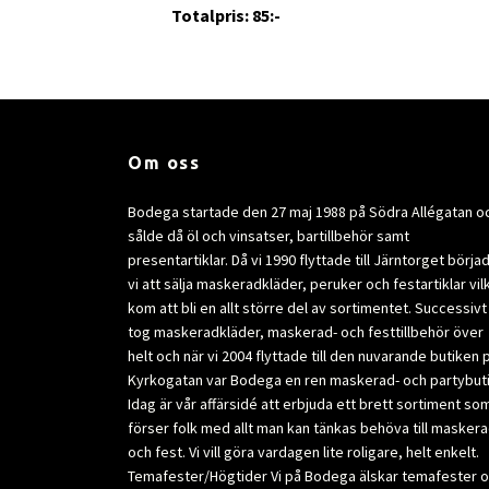
Totalpris: 85:-
Om oss
Bodega startade den 27 maj 1988 på Södra Allégatan o
sålde då öl och vinsatser, bartillbehör samt
presentartiklar. Då vi 1990 flyttade till Järntorget börja
vi att sälja maskeradkläder, peruker och festartiklar vil
kom att bli en allt större del av sortimentet. Successivt
tog maskeradkläder, maskerad- och festtillbehör över
helt och när vi 2004 flyttade till den nuvarande butiken 
Kyrkogatan var Bodega en ren maskerad- och partybuti
Idag är vår affärsidé att erbjuda ett brett sortiment so
förser folk med allt man kan tänkas behöva till masker
och fest. Vi vill göra vardagen lite roligare, helt enkelt.
Temafester/Högtider Vi på Bodega älskar temafester 