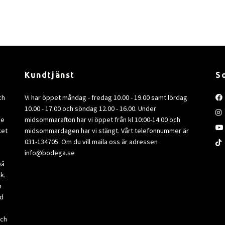
Kundtjänst
S
ch
Vi har öppet måndag - fredag 10.00 - 19.00 samt lördag
10.00 - 17.00 och söndag 12.00 - 16.00. Under
de
midsommarafton har vi öppet från kl 10:00-14:00 och
ket
midsommardagen har vi stängt. Vårt telefonnummer är
031-134705. Om du vill maila oss är adressen
info@bodega.se
på
k.
m
ad
och