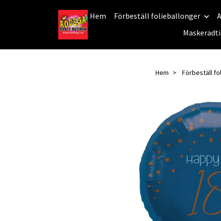
Hem
Förbeställ folieballonger
A
Maskeradti
Hem
Förbeställ fo