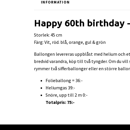
INFORMATION
Happy 60th birthday -
Storlek: 45 cm
Färg: Vit, röd. blå, orange, gul & grön
Ballongen levereras uppblåst med helium och ett
bredvid varandra, köp till två tyngder. Om du vil
rymmer två sifferballonger eller en större ballo
Folieballong = 36:-
Heliumgas 39:-
Snöre, upp till 2 m 0:-
Totalpris: 75:-