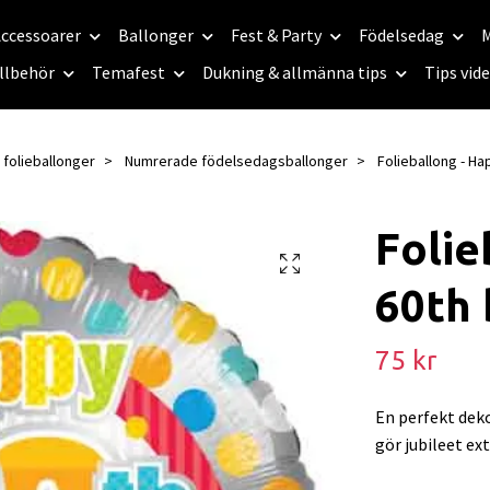
ccessoarer
Ballonger
Fest & Party
Födelsedag
M
llbehör
Temafest
Dukning & allmänna tips
Tips vid
 folieballonger
Numrerade födelsedagsballonger
Folieballong - Ha
Folie
60th 
75 kr
En perfekt dek
gör jubileet ex