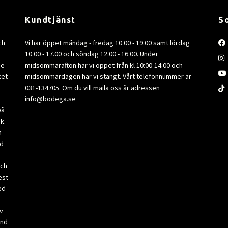
Kundtjänst
S
ch
Vi har öppet måndag - fredag 10.00 - 19.00 samt lördag
10.00 - 17.00 och söndag 12.00 - 16.00. Under
de
midsommarafton har vi öppet från kl 10:00-14:00 och
ket
midsommardagen har vi stängt. Vårt telefonnummer är
031-134705. Om du vill maila oss är adressen
info@bodega.se
på
k.
m
ad
och
est
ed
v
and