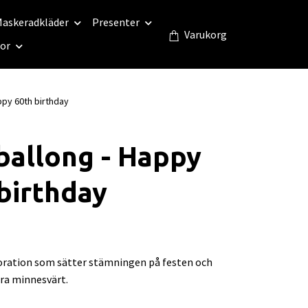
askeradkläder
Presenter
Varukorg
eor
ppy 60th birthday
ballong - Happy
birthday
oration som sätter stämningen på festen och
tra minnesvärt.