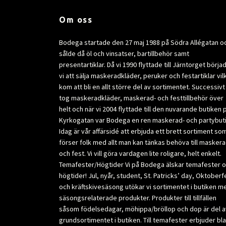
Om oss
Bodega startade den 27 maj 1988 på Södra Allégatan o
sålde då öl och vinsatser, bartillbehör samt
presentartiklar. Då vi 1990 flyttade till Järntorget börja
vi att sälja maskeradkläder, peruker och festartiklar vil
kom att bli en allt större del av sortimentet. Successivt
tog maskeradkläder, maskerad- och festtillbehör över
helt och när vi 2004 flyttade till den nuvarande butiken 
Kyrkogatan var Bodega en ren maskerad- och partybuti
Idag är vår affärsidé att erbjuda ett brett sortiment so
förser folk med allt man kan tänkas behöva till masker
och fest. Vi vill göra vardagen lite roligare, helt enkelt.
Temafester/Högtider Vi på Bodega älskar temafester 
högtider! Jul, nyår, student, St. Patricks’ day, Oktoberf
och kräftskivesäsong utökar vi sortimentet i butiken m
säsongsrelaterade produkter. Produkter till tillfällen
såsom födelsedagar, möhippa/bröllop och dop är del a
grundsortimentet i butiken. Till temafester erbjuder bl