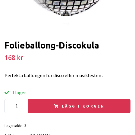
Folieballong-Discokula
168 kr
Perfekta ballongen för disco eller musikfesten .
I lager.
LÄGG I KORGEN
Lagersaldo:
3