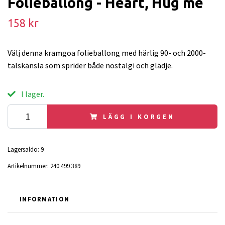
Folieballong - Heart, Hug me
158 kr
Välj denna kramgoa folieballong med härlig 90- och 2000-
talskänsla som sprider både nostalgi och glädje.
I lager.
LÄGG I KORGEN
Lagersaldo:
9
Artikelnummer:
240 499 389
INFORMATION