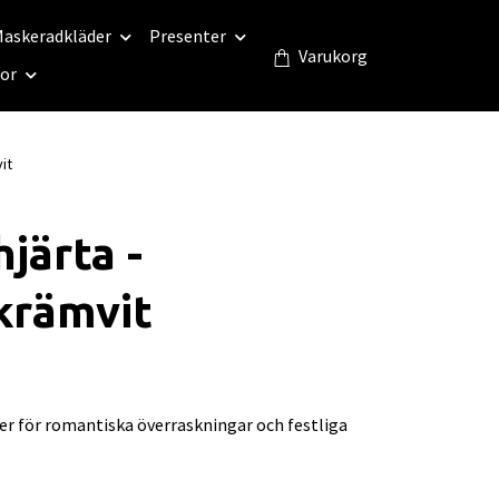
askeradkläder
Presenter
Varukorg
eor
it
hjärta -
krämvit
er för romantiska överraskningar och festliga