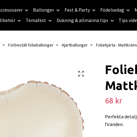
ccessoarer
Ballonger
Fest & Party
Födelsedag
M
llbehör
Temafest
Dukning & allmänna tips
Tips vid
Förbeställ folieballonger
Hjärtballonger
Foliehjärta - Mattkrämv
Folie
Matt
68 kr
Perfekta detalj
firanden.