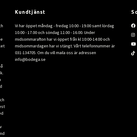
Kundtjänst
S
ch
Vi har öppet måndag - fredag 10.00 - 19.00 samt lördag
10.00 - 17.00 och söndag 12.00 - 16.00. Under
de
midsommarafton har vi öppet från kl 10:00-14:00 och
ket
midsommardagen har vi stängt. Vårt telefonnummer är
031-134705. Om du vill maila oss är adressen
info@bodega.se
på
k.
m
ad
och
est
ed
v
and