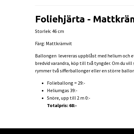
Foliehjärta - Mattkrä
Storlek: 46 cm
Färg: Mattkrämvit
Ballongen levereras uppblåst med helium och ett
bredvid varandra, köp till två tyngder. Om du vil
rymmer två sifferballonger eller en större ballo
Folieballong = 29:-
Heliumgas 39:-
Snöre, upp till 2 m 0:-
Totalpris: 68:-