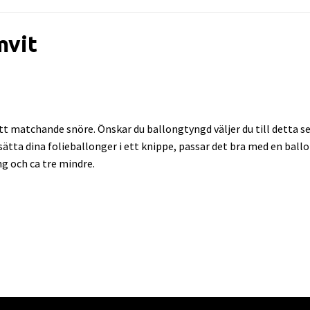
mvit
 matchande snöre. Önskar du ballongtyngd väljer du till detta sep
l sätta dina folieballonger i ett knippe, passar det bra med en bal
ng och ca tre mindre.