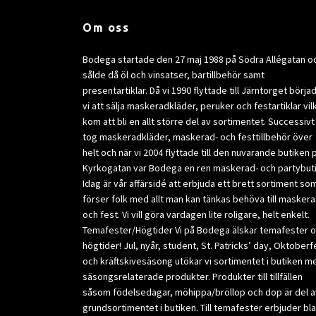
Om oss
Bodega startade den 27 maj 1988 på Södra Allégatan o
sålde då öl och vinsatser, bartillbehör samt
presentartiklar. Då vi 1990 flyttade till Järntorget börja
vi att sälja maskeradkläder, peruker och festartiklar vil
kom att bli en allt större del av sortimentet. Successivt
tog maskeradkläder, maskerad- och festtillbehör över
helt och när vi 2004 flyttade till den nuvarande butiken 
Kyrkogatan var Bodega en ren maskerad- och partybuti
Idag är vår affärsidé att erbjuda ett brett sortiment so
förser folk med allt man kan tänkas behöva till masker
och fest. Vi vill göra vardagen lite roligare, helt enkelt.
Temafester/Högtider Vi på Bodega älskar temafester 
högtider! Jul, nyår, student, St. Patricks’ day, Oktoberf
och kräftskivesäsong utökar vi sortimentet i butiken m
säsongsrelaterade produkter. Produkter till tillfällen
såsom födelsedagar, möhippa/bröllop och dop är del a
grundsortimentet i butiken. Till temafester erbjuder bl