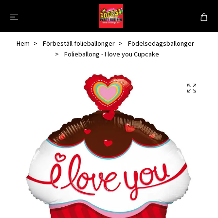
Hem
Förbeställ folieballonger
Födelsedagsballonger
Folieballong - I love you Cupcake