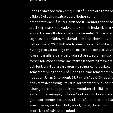
Bodega startade den 27 maj 1988 på Södra Allégatan o
sålde då öl och vinsatser, bartillbehör samt
presentartiklar. Då vi 1990 flyttade till Järntorget börja
vi att sälja maskeradkläder, peruker och festartiklar vil
kom att bli en allt större del av sortimentet. Successivt
tog maskeradkläder, maskerad- och festtillbehör över
helt och när vi 2004 flyttade till den nuvarande butiken 
Kyrkogatan var Bodega en ren maskerad- och partybuti
Idag är vår affärsidé att erbjuda ett brett sortiment so
förser folk med allt man kan tänkas behöva till masker
och fest. Vi vill göra vardagen lite roligare, helt enkelt.
Temafester/Högtider Vi på Bodega älskar temafester 
högtider! Jul, nyår, student, St. Patricks’ day, Oktoberf
och kräftskivesäsong utökar vi sortimentet i butiken m
säsongsrelaterade produkter. Produkter till tillfällen
såsom födelsedagar, möhippa/bröllop och dop är del a
grundsortimentet i butiken. Till temafester erbjuder bl
annat hawaii, western, Hollywood, 80-tal, disco m m. K
in och kika på vårt stora utbud!