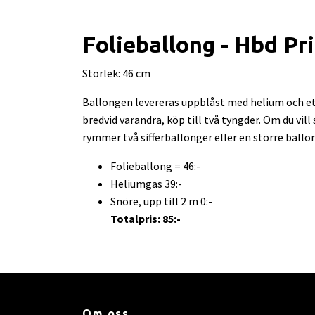
Folieballong - Hbd Pr
Storlek: 46 cm
Ballongen levereras uppblåst med helium och ett
bredvid varandra, köp till två tyngder. Om du vil
rymmer två sifferballonger eller en större ballo
Folieballong = 46:-
Heliumgas 39:-
Snöre, upp till 2 m 0:-
Totalpris: 85:-
Om oss