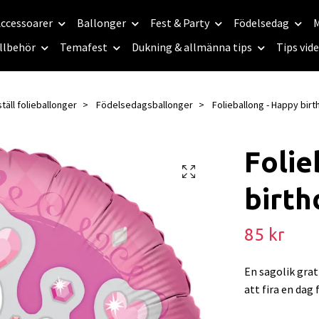
ccessoarer
Ballonger
Fest & Party
Födelsedag
M
llbehör
Temafest
Dukning & allmänna tips
Tips vid
täll folieballonger
Födelsedagsballonger
Folieballong - Happy birt
Folie
birth
85 kr
En sagolik gratt
att fira en dag 