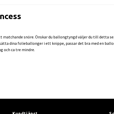
incess
 matchande snöre. Önskar du ballongtyngd väljer du till detta sep
l sätta dina folieballonger i ett knippe, passar det bra med en bal
ng och ca tre mindre.
Kundtjänst
S