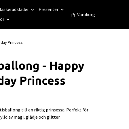
askeradkläder
Presenter
Varukorg
eor
hday Princess
ballong - Happy
day Princess
isballong till en riktig prinsessa. Perfekt för
fylld av magi, glädje och glitter.