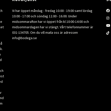
ch
Vi har öppet måndag - fredag 10.00 - 19.00 samt lördag
10.00 - 17.00 och söndag 12.00 - 16.00. Under
de
midsommarafton har vi öppet från kl 10:00-14:00 och
ket
midsommardagen har vi stängt. Vårt telefonnummer är
031-134705. Om du vill maila oss är adressen
info@bodega.se
på
k.
m
ad
och
est
ed
v
and
om