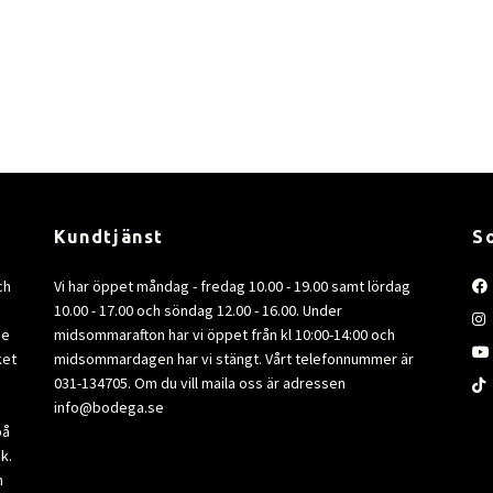
Kundtjänst
S
ch
Vi har öppet måndag - fredag 10.00 - 19.00 samt lördag
10.00 - 17.00 och söndag 12.00 - 16.00. Under
de
midsommarafton har vi öppet från kl 10:00-14:00 och
ket
midsommardagen har vi stängt. Vårt telefonnummer är
031-134705. Om du vill maila oss är adressen
info@bodega.se
på
k.
m