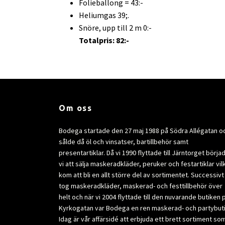
Folieballong = 43:-
Heliumgas 39;.
Snöre, upp till 2 m 0:-
Totalpris: 82:-
Om oss
Bodega startade den 27 maj 1988 på Södra Allégatan o
sålde då öl och vinsatser, bartillbehör samt
presentartiklar. Då vi 1990 flyttade till Järntorget börja
vi att sälja maskeradkläder, peruker och festartiklar vil
kom att bli en allt större del av sortimentet. Successivt
tog maskeradkläder, maskerad- och festtillbehör över
helt och när vi 2004 flyttade till den nuvarande butiken 
Kyrkogatan var Bodega en ren maskerad- och partybuti
Idag är vår affärsidé att erbjuda ett brett sortiment so