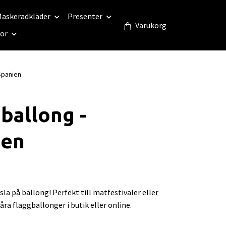
askeradkläder
Presenter
Varukorg
eor
Spanien
ballong -
ien
la på ballong! Perfekt till matfestivaler eller
åra flaggballonger i butik eller online.