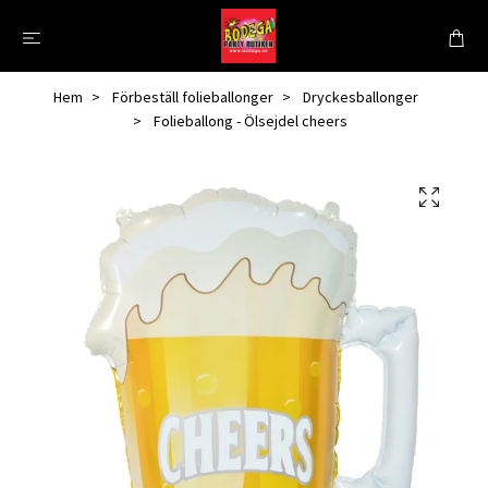
Hem
Förbeställ folieballonger
Dryckesballonger
Folieballong - Ölsejdel cheers