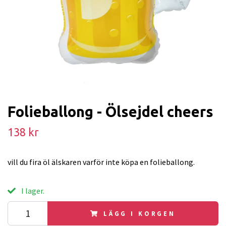
Folieballong - Ölsejdel cheers
138 kr
vill du fira öl älskaren varför inte köpa en folieballong.
I lager.
LÄGG I KORGEN