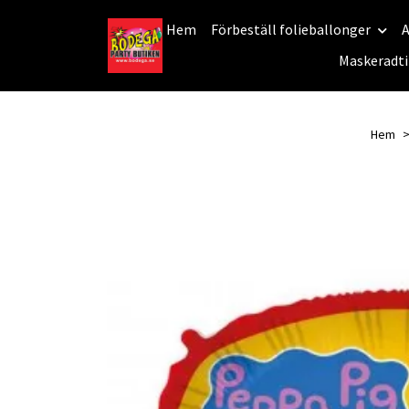
Hem
Förbeställ folieballonger
A
Maskeradti
Hem