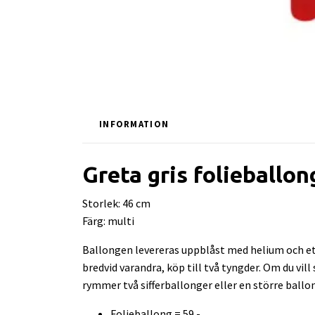
INFORMATION
Greta gris folieballon
Storlek: 46 cm
Färg: multi
Ballongen levereras uppblåst med helium och ett
bredvid varandra, köp till två tyngder. Om du vil
rymmer två sifferballonger eller en större ballo
Folieballong = 59.-