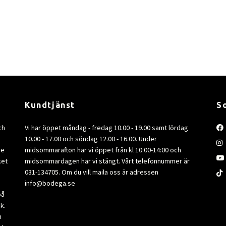
Kundtjänst
S
ch
Vi har öppet måndag - fredag 10.00 - 19.00 samt lördag
10.00 - 17.00 och söndag 12.00 - 16.00. Under
de
midsommarafton har vi öppet från kl 10:00-14:00 och
ket
midsommardagen har vi stängt. Vårt telefonnummer är
031-134705. Om du vill maila oss är adressen
info@bodega.se
på
k.
m