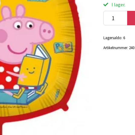
I lager.
Lagersaldo:
6
Artikelnummer:
240