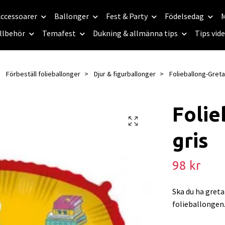
ccessoarer
Ballonger
Fest & Party
Födelsedag
M
llbehör
Temafest
Dukning & allmänna tips
Tips vid
Förbeställ folieballonger
Djur & figurballonger
Folieballong-Greta
Folie
gris
98 kr
Ska du ha greta 
folieballongen