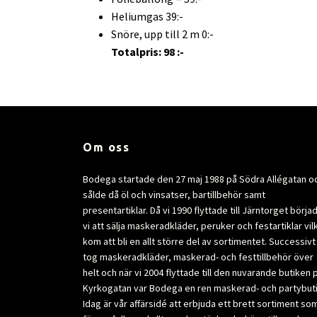
Heliumgas 39:-
Snöre, upp till 2 m 0:-
Totalpris: 98 :-
Om oss
Bodega startade den 27 maj 1988 på Södra Allégatan o
sålde då öl och vinsatser, bartillbehör samt
presentartiklar. Då vi 1990 flyttade till Järntorget börja
vi att sälja maskeradkläder, peruker och festartiklar vil
kom att bli en allt större del av sortimentet. Successivt
tog maskeradkläder, maskerad- och festtillbehör över
helt och när vi 2004 flyttade till den nuvarande butiken 
Kyrkogatan var Bodega en ren maskerad- och partybuti
Idag är vår affärsidé att erbjuda ett brett sortiment so