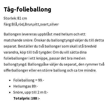
Tåg-folieballong
Storlek: 81 cm
Färg:Blå,röd,Brun,vitt,svart,silver
Ballongen levereras uppblåst med helium och ett
matchande snöre. Önskar du ballongtyngd väljer du till detta
separat. Beställer du två ballonger som skall stå bredvid
varandra, köp till två tyngder. Om du vill sätta dina
folieballonger i ett knippe, passar det bra med en
ballongtyngd. Ballongpåse väljer du separat, den rymmer två
sifferballonger eller en större ballong och ca tre mindre.
Folieballong = 99.-
Heliumgas 89:-
Snöre, upp till 2 m 0:-
Totalpris: 188 :-