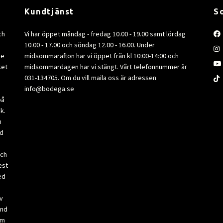
Kundtjänst
S
ch
Vi har öppet måndag - fredag 10.00 - 19.00 samt lördag
10.00 - 17.00 och söndag 12.00 - 16.00. Under
de
midsommarafton har vi öppet från kl 10:00-14:00 och
ket
midsommardagen har vi stängt. Vårt telefonnummer är
031-134705. Om du vill maila oss är adressen
info@bodega.se
på
k.
m
ad
och
est
ed
v
and
om