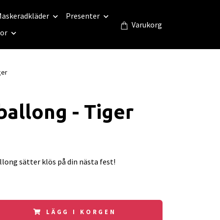
askeradkläder
Presenter
Varukorg
eor
ger
ballong - Tiger
llong sätter klös på din nästa fest!
LÄGG I KORGEN