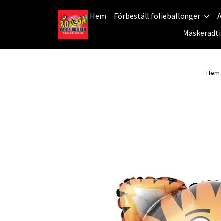
Hem
Förbeställ folieballonger
A
Maskeradti
Hem