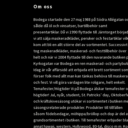
Om oss
Bodega startade den 27 maj 1988 på Södra Allégatan o
sålde då öl och vinsatser, bartillbehör samt
presentartiklar. Då vi 1990 flyttade till Järntorget börja
vi att sälja maskeradkläder, peruker och festartiklar vil
kom att bli en allt större del av sortimentet. Successivt
tog maskeradkläder, maskerad- och festtillbehör över
helt och när vi 2004 flyttade till den nuvarande butiken 
Kyrkogatan var Bodega en ren maskerad- och partybuti
Idag är vår affärsidé att erbjuda ett brett sortiment so
förser folk med allt man kan tänkas behöva till masker
och fest. Vi vill göra vardagen lite roligare, helt enkelt.
Temafester/Högtider Vi på Bodega älskar temafester 
högtider! Jul, nyår, student, St. Patricks’ day, Oktoberf
och kräftskivesäsong utökar vi sortimentet i butiken m
säsongsrelaterade produkter. Produkter till tillfällen
såsom födelsedagar, möhippa/bröllop och dop är del a
grundsortimentet i butiken. Till temafester erbjuder bl
annat hawaii, western, Hollywood, 80-tal, disco m m. K