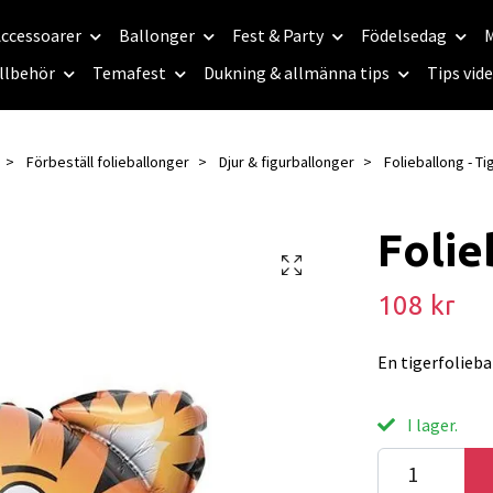
ccessoarer
Ballonger
Fest & Party
Födelsedag
M
llbehör
Temafest
Dukning & allmänna tips
Tips vid
Förbeställ folieballonger
Djur & figurballonger
Folieballong - Ti
Folie
108 kr
En tigerfolieba
I lager.