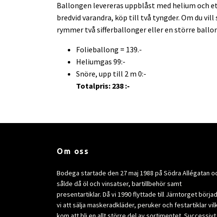
Ballongen levereras uppblåst med helium och ett
bredvid varandra, köp till två tyngder. Om du vil
rymmer två sifferballonger eller en större ballo
Folieballong = 139.-
Heliumgas 99:-
Snöre, upp till 2 m 0:-
Totalpris: 238 :-
Om oss
Bodega startade den 27 maj 1988 på Södra Allégatan o
sålde då öl och vinsatser, bartillbehör samt
presentartiklar. Då vi 1990 flyttade till Järntorget börja
vi att sälja maskeradkläder, peruker och festartiklar vil
kom att bli en allt större del av sortimentet. Successivt