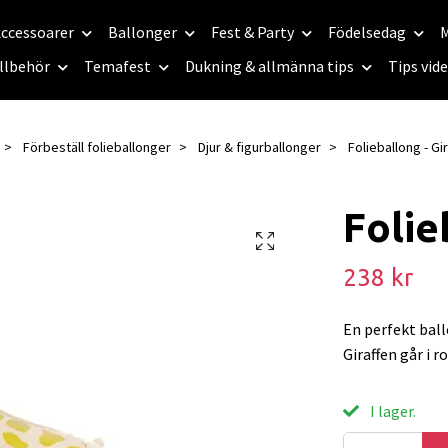
ccessoarer
Ballonger
Fest & Party
Födelsedag
M
llbehör
Temafest
Dukning & allmänna tips
Tips vid
Förbeställ folieballonger
Djur & figurballonger
Folieballong - Gir
Folie
238 kr
En perfekt bal
Giraffen går i r
I lager.