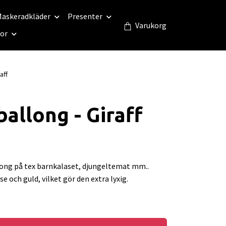
askeradkläder
Presenter
Varukorg
eor
aff
ballong - Giraff
long på tex barnkalaset, djungeltemat mm..
ose och guld, vilket gör den extra lyxig.