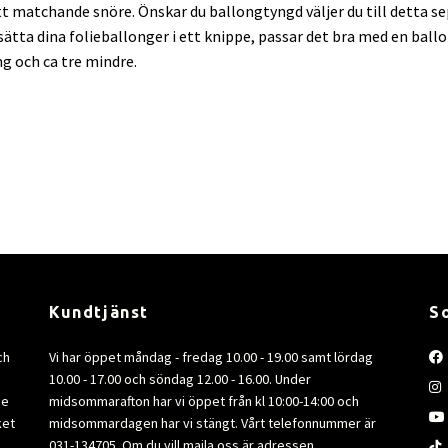
 matchande snöre. Önskar du ballongtyngd väljer du till detta sep
l sätta dina folieballonger i ett knippe, passar det bra med en bal
ng och ca tre mindre.
Kundtjänst
S
ch
Vi har öppet måndag - fredag 10.00 - 19.00 samt lördag
10.00 - 17.00 och söndag 12.00 - 16.00. Under
de
midsommarafton har vi öppet från kl 10:00-14:00 och
ket
midsommardagen har vi stängt. Vårt telefonnummer är
031-134705. Om du vill maila oss är adressen