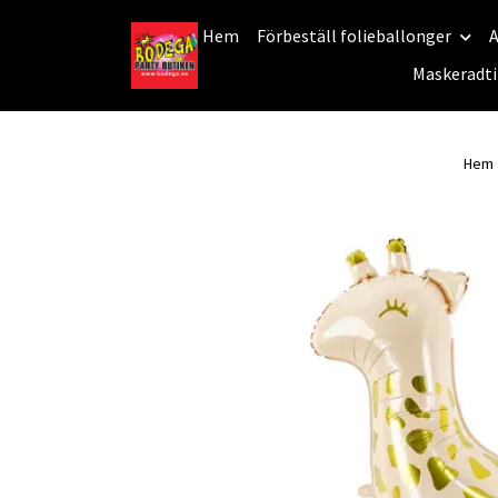
Hem
Förbeställ folieballonger
A
Maskeradti
Hem