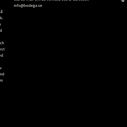
info@bodega.se
på
k.
m
ad
och
est
ed
v
and
om