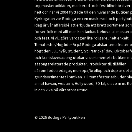
tog maskeradkläder, maskerad- och festtillbehör över
helt och när vi 2004 flyttade till den nuvarande butiken 
Kyrkogatan var Bodega en ren maskerad- och partybuti
Idag är vår affärsidé att erbjuda ett brett sortiment so
förser folk med allt man kan tänkas behöva till masker
och fest. Vi vill göra vardagen lite roligare, helt enkelt.
Temafester/Högtider Vi på Bodega älskar temafester 
högtider! Jul, nyår, student, St. Patricks’ day, Oktoberf
och kräftskivesäsong utökar vi sortimentet i butiken m
säsongsrelaterade produkter. Produkter till tillfällen
såsom födelsedagar, möhippa/bröllop och dop är del a
grundsortimentet i butiken. Till temafester erbjuder bl
annat hawaii, western, Hollywood, 80-tal, disco m m. K
in och kika på vårt stora utbud!
© 2026 Bodega Partybutiken