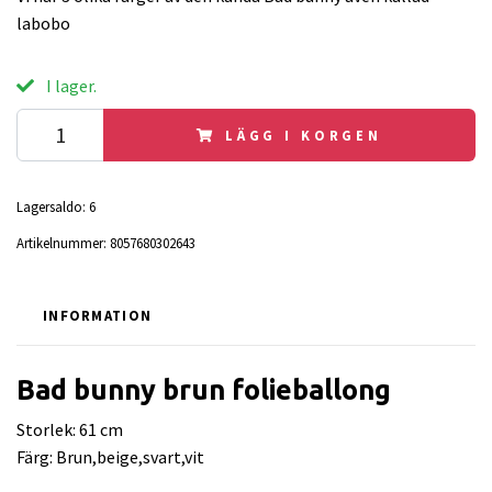
labobo
I lager.
LÄGG I KORGEN
Lagersaldo:
6
Artikelnummer:
8057680302643
INFORMATION
Bad bunny brun folieballong
Storlek: 61 cm
Färg: Brun,beige,svart,vit