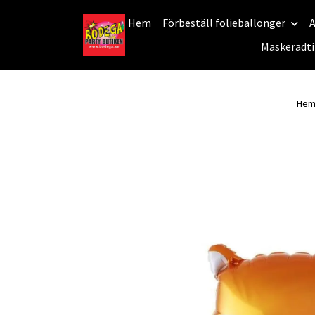
Hem
Förbeställ folieballonger
A
Maskeradti
He