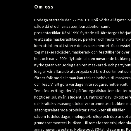
Om oss
Bodega startade den 27 maj 1988 på Södra Allégatan o
sålde då öl och vinsatser, bartillbehör samt
presentartiklar. Då vi 1990 flyttade till Järntorget börja
vi att sälja maskeradkläder, peruker och festartiklar vil
kom att bli en allt större del av sortimentet. Successivt
tog maskeradkläder, maskerad- och festtillbehör över
helt och när vi 2004 flyttade till den nuvarande butiken 
Kyrkogatan var Bodega en ren maskerad- och partybuti
Idag är vår affärsidé att erbjuda ett brett sortiment so
förser folk med allt man kan tänkas behöva till masker
och fest. Vi vill göra vardagen lite roligare, helt enkelt.
Temafester/Högtider Vi på Bodega älskar temafester 
högtider! Jul, nyår, student, St. Patricks’ day, Oktoberf
och kräftskivesäsong utökar vi sortimentet i butiken m
säsongsrelaterade produkter. Produkter till tillfällen
såsom födelsedagar, möhippa/bröllop och dop är del a
grundsortimentet i butiken. Till temafester erbjuder bl
annat hawaii, western, Hollywood, 80-tal, disco m m. K