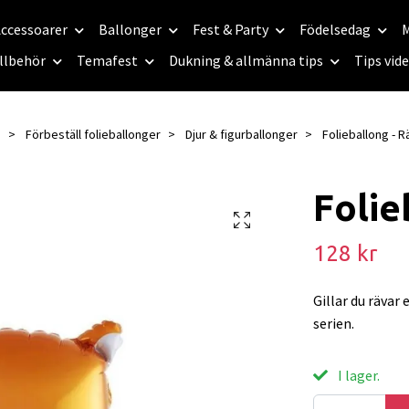
ccessoarer
Ballonger
Fest & Party
Födelsedag
M
llbehör
Temafest
Dukning & allmänna tips
Tips vid
m
Förbeställ folieballonger
Djur & figurballonger
Folieballong - R
Folie
128 kr
Gillar du rävar 
serien.
I lager.