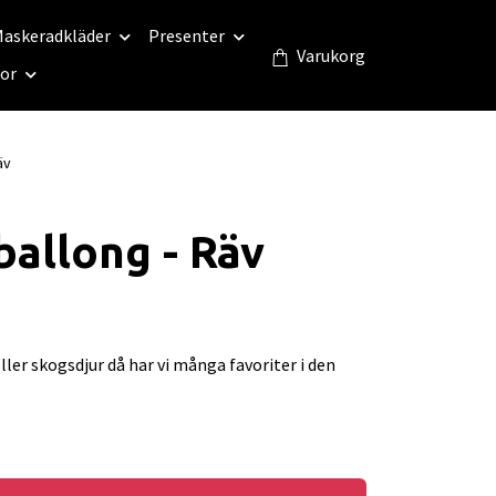
askeradkläder
Presenter
Varukorg
eor
äv
ballong - Räv
eller skogsdjur då har vi många favoriter i den