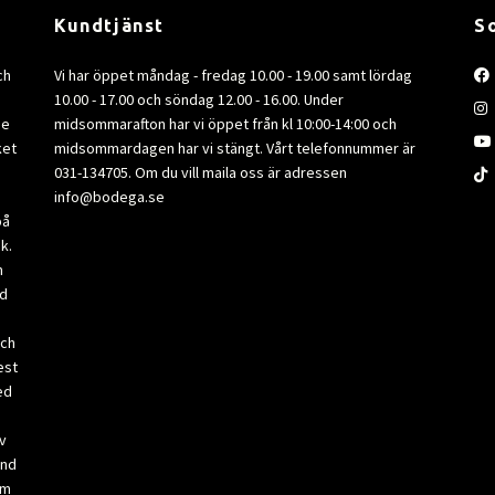
Kundtjänst
S
ch
Vi har öppet måndag - fredag 10.00 - 19.00 samt lördag
10.00 - 17.00 och söndag 12.00 - 16.00. Under
de
midsommarafton har vi öppet från kl 10:00-14:00 och
ket
midsommardagen har vi stängt. Vårt telefonnummer är
031-134705. Om du vill maila oss är adressen
info@bodega.se
på
k.
m
ad
och
est
ed
v
and
om