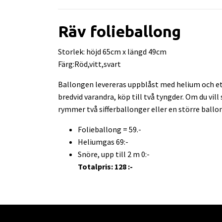
Räv folieballong
Storlek: höjd 65cm x längd 49cm
Färg:Röd,vitt,svart
Ballongen levereras uppblåst med helium och ett
bredvid varandra, köp till två tyngder. Om du vil
rymmer två sifferballonger eller en större ballo
Folieballong = 59.-
Heliumgas 69:-
Snöre, upp till 2 m 0:-
Totalpris: 128 :-