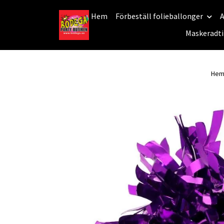
Hem
Förbeställ folieballonger
A
Maskeradti
He