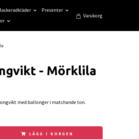
askeradkläder
Presenter
Varukorg
eor
la
ngvikt - Mörklila
longvikt med ballonger i matchande ton.
LÄGG I KORGEN