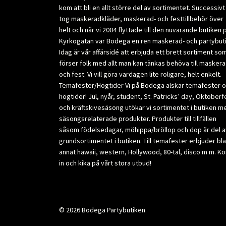
kom att bli en allt större del av sortimentet. Successivt
tog maskeradkläder, maskerad- och festtillbehör över
helt och när vi 2004 flyttade till den nuvarande butiken 
Kyrkogatan var Bodega en ren maskerad- och partybuti
Idag är vår affärsidé att erbjuda ett brett sortiment so
förser folk med allt man kan tänkas behöva till masker
och fest. Vi vill göra vardagen lite roligare, helt enkelt.
Temafester/Högtider Vi på Bodega älskar temafester 
högtider! Jul, nyår, student, St. Patricks’ day, Oktoberf
och kräftskivesäsong utökar vi sortimentet i butiken m
säsongsrelaterade produkter. Produkter till tillfällen
såsom födelsedagar, möhippa/bröllop och dop är del a
grundsortimentet i butiken. Till temafester erbjuder bl
annat hawaii, western, Hollywood, 80-tal, disco m m. K
in och kika på vårt stora utbud!
© 2026 Bodega Partybutiken