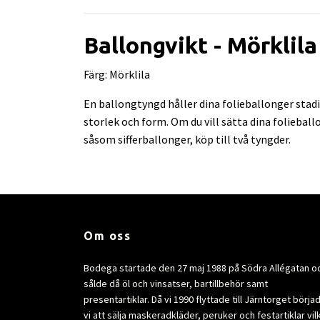
Ballongvikt - Mörklila
Färg: Mörklila
En ballongtyngd håller dina folieballonger stadig
storlek och form. Om du vill sätta dina foliebal
såsom sifferballonger, köp till två tyngder.
Om oss
Bodega startade den 27 maj 1988 på Södra Allégatan o
sålde då öl och vinsatser, bartillbehör samt
presentartiklar. Då vi 1990 flyttade till Järntorget börja
vi att sälja maskeradkläder, peruker och festartiklar vil