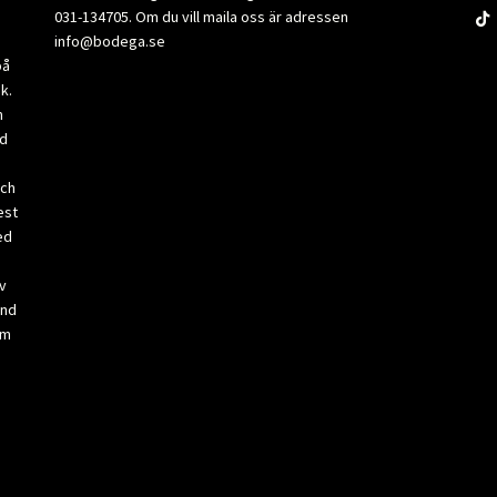
031-134705. Om du vill maila oss är adressen
info@bodega.se
på
k.
m
ad
och
est
ed
v
and
om