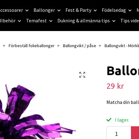
ccessoarer
Ballonger
Fest & Party
Födelsedag
M
llbehör
Temafest
Dukning & allmänna tips
Tips vid
m
Förbeställ folieballonger
Ballongvikt / påse
Ballongvikt - Mörkli
Ballo
29 kr
Matcha din bal
I lager.