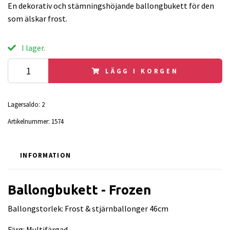
En dekorativ och stämningshöjande ballongbukett för den
som älskar frost.
I lager.
LÄGG I KORGEN
Lagersaldo:
2
Artikelnummer:
1574
INFORMATION
Ballongbukett - Frozen
Ballongstorlek: Frost & stjärnballonger 46cm
Färg: Multifärgad