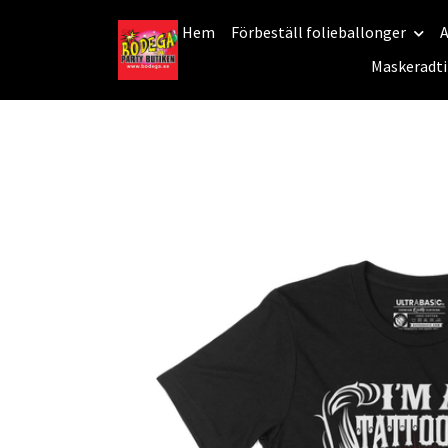
Hem
Förbeställ folieballonger
A
Maskeradti