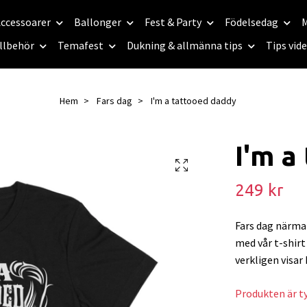
ccessoarer
Ballonger
Fest & Party
Födelsedag
M
llbehör
Temafest
Dukning & allmänna tips
Tips vid
Hem
Fars dag
I'm a tattooed daddy
I'm a
249 kr
Fars dag närma
med vår t-shirt
verkligen visar
Produkten är tyv